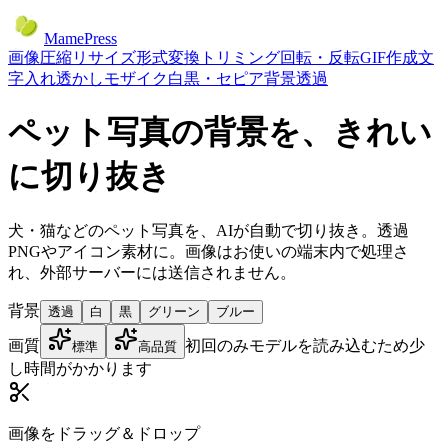
MamePress
画像圧縮
リサイズ
形式変換
トリミング
回転・反転
GIF作成
文
字入れ
透かし
モザイク
白黒・セピア
背景透過
ペット写真の背景を、きれい
に切り抜き
犬・猫などのペット写真を、AIが自動で切り抜き。透過
PNGやアイコン素材に。画像はお使いの端末内で処理さ
れ、外部サーバーには送信されません。
背景
透過
白
黒
グリーン
ブルー
画質
初回のみモデルを読み込むため少
標準
高品質
し時間がかかります
画像をドラッグ＆ドロップ