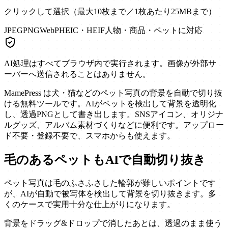
クリックして選択（最大
10
枚まで／1枚あたり
25
MBまで）
JPEG
PNG
WebP
HEIC・HEIF
人物・商品・ペットに対応
AI処理はすべてブラウザ内で実行されます。画像が外部サ
ーバーへ送信されることはありません。
MamePress は犬・猫などのペット写真の背景を自動で切り抜
ける無料ツールです。AIがペットを検出して背景を透明化
し、透過PNGとして書き出します。SNSアイコン、オリジナ
ルグッズ、アルバム素材づくりなどに便利です。アップロー
ド不要・登録不要で、スマホからも使えます。
毛のあるペットもAIで自動切り抜き
ペット写真は毛のふさふさした輪郭が難しいポイントです
が、AIが自動で被写体を検出して背景を切り抜きます。多
くのケースで実用十分な仕上がりになります。
背景をドラッグ&ドロップで消したあとは、透過のまま使う