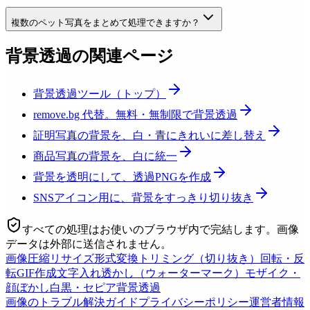
複数のペット写真をまとめて処理できますか？
背景透過の関連ページ
背景透過ツール（トップ）
remove.bg 代替。無料・無制限で背景透過
証明写真の背景を、白・青にきれいに差し替え
商品写真の背景を、白に統一
背景を透明にして、透過PNGを作成
SNSアイコン用に、背景をすっきり切り抜き
すべての処理はお使いのブラウザ内で完結します。画像
データは外部に送信されません。
画像圧縮
リサイズ
形式変換
トリミング（切り抜き）
回転・反
転
GIF作成
文字入れ
透かし（ウォーターマーク）
モザイク・
顔ぼかし
白黒・セピア
背景透過
画像のトラブル解決ガイド
プライバシーポリシー
運営者情報